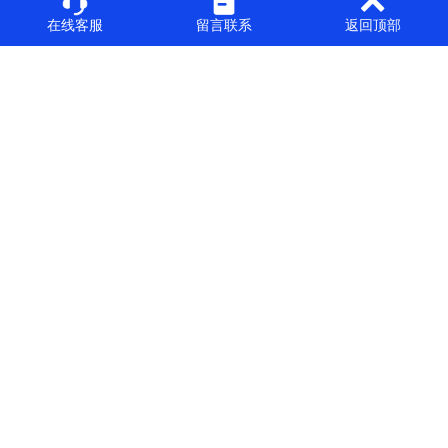
在线客服
留言联系
返回顶部
Copyright© 威科智能科技 版权所有
粤ICP备2023031397号-1
公司首页
走进威科
产品中心
解决方案
工程案例
新闻资讯
关于我们
英文